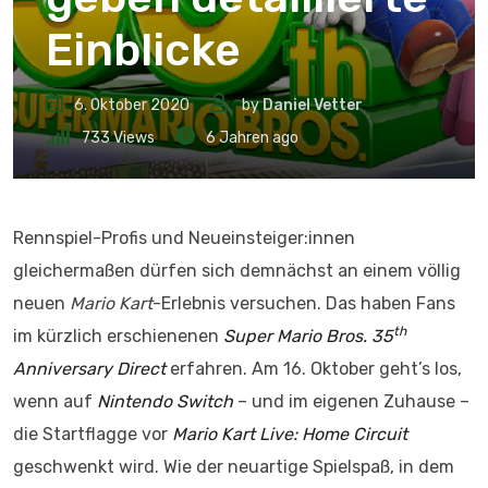
Einblicke
6. Oktober 2020
by
Daniel Vetter
733
Views
6 Jahren ago
Rennspiel-Profis und Neueinsteiger:innen
gleichermaßen dürfen sich demnächst an einem völlig
neuen
Mario Kart
-Erlebnis versuchen. Das haben Fans
th
im kürzlich erschienenen
Super Mario Bros. 35
Anniversary Direct
erfahren. Am 16. Oktober geht’s los,
wenn auf
Nintendo Switch
– und im eigenen Zuhause –
die Startflagge vor
Mario Kart Live: Home Circuit
geschwenkt wird. Wie der neuartige Spielspaß, in dem