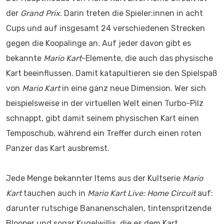
der
Grand Prix
. Darin treten die Spieler:innen in acht
Cups und auf insgesamt 24 verschiedenen Strecken
gegen die Koopalinge an. Auf jeder davon gibt es
bekannte
Mario Kart
-Elemente, die auch das physische
Kart beeinflussen. Damit katapultieren sie den Spielspaß
von
Mario Kart
in eine ganz neue Dimension. Wer sich
beispielsweise in der virtuellen Welt einen Turbo-Pilz
schnappt, gibt damit seinem physischen Kart einen
Temposchub, während ein Treffer durch einen roten
Panzer das Kart ausbremst.
Jede Menge bekannter Items aus der Kultserie
Mario
Kart
tauchen auch in
Mario
Kart Live: Home Circuit
auf:
darunter rutschige Bananenschalen, tintenspritzende
Blooper und sogar Kugelwillis, die es dem Kart