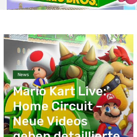
News
Mario Kart Live:
Home Circuit –
Neue Videos
geben detaillierte