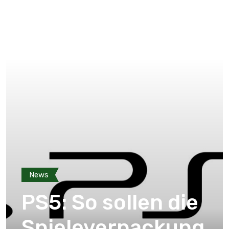
News
PS5: So sollen die
Spieleverpackung