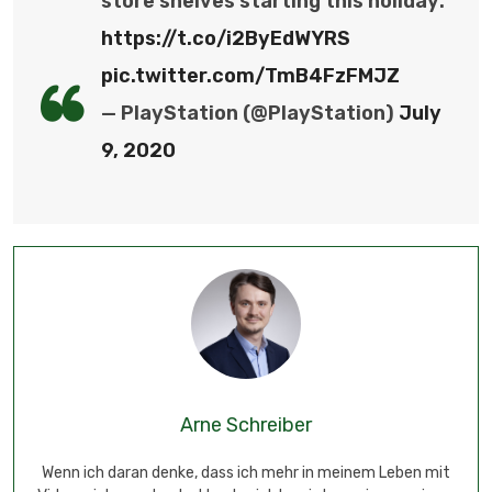
store shelves starting this holiday:
https://t.co/i2ByEdWYRS
pic.twitter.com/TmB4FzFMJZ
— PlayStation (@PlayStation)
July
9, 2020
Arne Schreiber
Wenn ich daran denke, dass ich mehr in meinem Leben mit