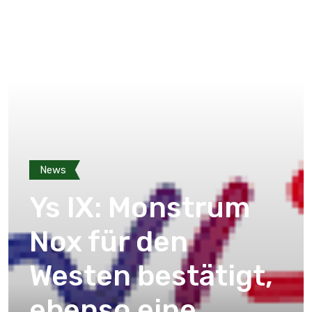
News
Ys IX: Monstrum
Nox für den
Westen bestätigt,
ebenso eine