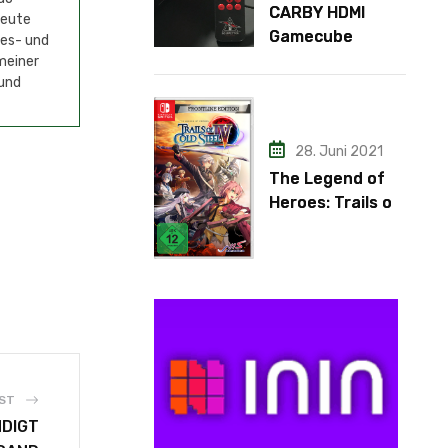
CARBY HDMI
Heute
Gamecube
mes- und
Adapter
meiner
 und
28. Juni 2021
The Legend of
Heroes: Trails of
Cold Steel IV
ST
NDIGT