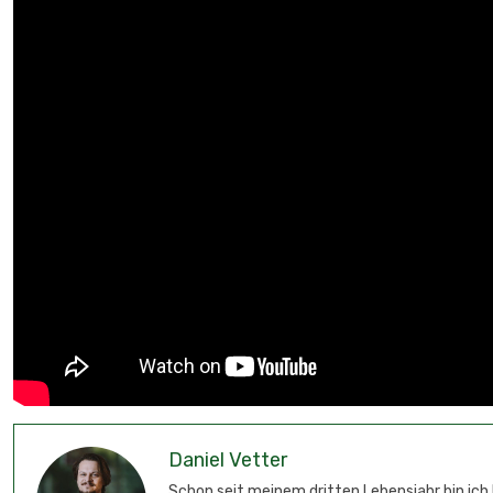
Daniel Vetter
Schon seit meinem dritten Lebensjahr bin ich