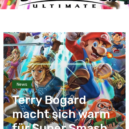
News
Terry Bogard
macht sich warm
für Super Smash