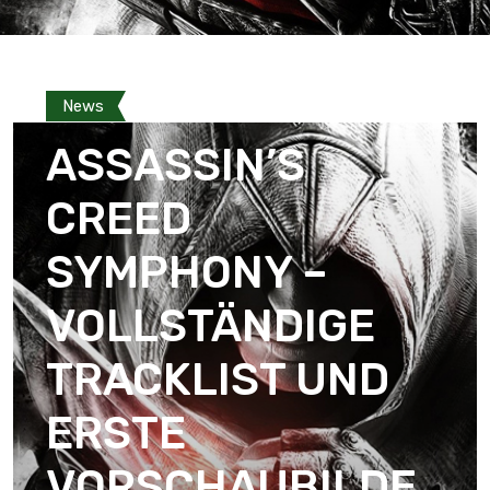
News
ASSASSIN’S
CREED
SYMPHONY –
VOLLSTÄNDIGE
TRACKLIST UND
ERSTE
VORSCHAUBILDE