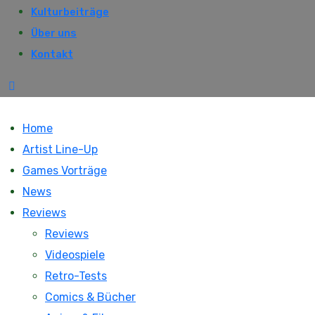
Kulturbeiträge
Über uns
Kontakt
Home
Artist Line-Up
Games Vorträge
News
Reviews
Reviews
Videospiele
Retro-Tests
Comics & Bücher