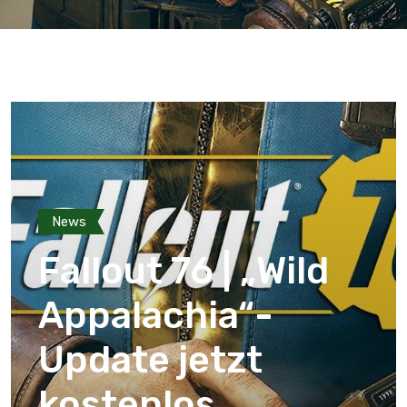
News
Fallout 76 | „Wild
Appalachia“-
Update jetzt
kostenlos