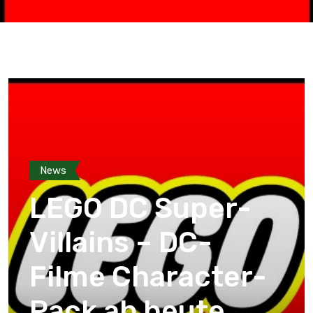
News
LEGO DC Super-
Villains – DC-
Filme Character-
Pack ab heute