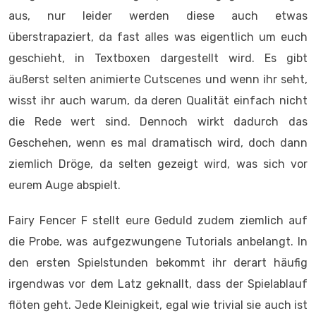
ziemlich Dröge, da selten gezeigt wird, was sich vor
eurem Auge abspielt.
Fairy Fencer F stellt eure Geduld zudem ziemlich auf
die Probe, was aufgezwungene Tutorials anbelangt. In
den ersten Spielstunden bekommt ihr derart häufig
irgendwas vor dem Latz geknallt, dass der Spielablauf
flöten geht. Jede Kleinigkeit, egal wie trivial sie auch ist
(so wird erklärt, dass man im Shop einkaufen kann, YOU
DON’T SAY!), wird erläutert. In der Form ist das zu viel
und auch unnötig, da sich sämtliche Hinweise auch im
Hilfemenü nachlesen lassen.
Der Soundtrack des Spieles ist auch ein
zweischneidiges Schwert aus „Gelungen“ und „Nicht