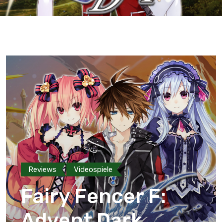
Reviews
Videospiele
Fairy Fencer F:
Advent Dark