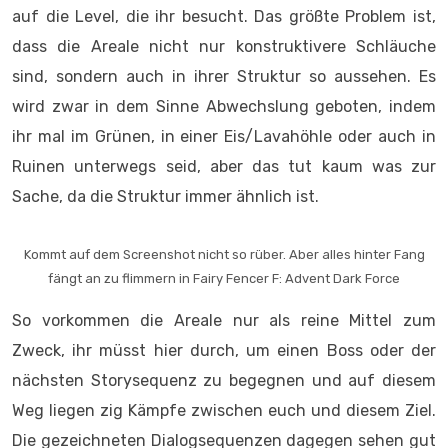
Kommt auf dem Screenshot nicht so rüber. Aber alles hinter Fang
fängt an zu flimmern in Fairy Fencer F: Advent Dark Force
So vorkommen die Areale nur als reine Mittel zum
Zweck, ihr müsst hier durch, um einen Boss oder der
nächsten Storysequenz zu begegnen und auf diesem
Weg liegen zig Kämpfe zwischen euch und diesem Ziel.
Die gezeichneten Dialogsequenzen dagegen sehen gut
aus, nur leider werden diese auch etwas
überstrapaziert, da fast alles was eigentlich um euch
geschieht, in Textboxen dargestellt wird. Es gibt
äußerst selten animierte Cutscenes und wenn ihr seht,
wisst ihr auch warum, da deren Qualität einfach nicht
die Rede wert sind. Dennoch wirkt dadurch das
Geschehen, wenn es mal dramatisch wird, doch dann