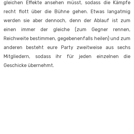
gleichen Effekte ansehen müsst, sodass die Kämpfe
recht flott über die Bühne gehen. Etwas langatmig
werden sie aber dennoch, denn der Ablauf ist zum
einen immer der gleiche (zum Gegner rennen,
Reichweite bestimmen, gegebenenfalls heilen) und zum
anderen besteht eure Party zweitweise aus sechs
Mitgliedern, sodass ihr für jeden einzelnen die
Geschicke übernehmt.
Ganz schön viel auf den Kampfbildschirm alleine dadurch, dass eure
Party aus 6 Mitgliedern besteht
Damit verbunden kommen wir zum
ziemlich
unausgewogenen Schwierigkeitsgrad
. Meine
Erfahrung basieren auf der Stufe normal (lässt sich