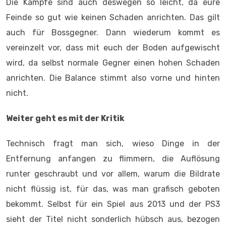
Weiter geht es mit der Kritik
Technisch fragt man sich, wieso Dinge in der
Entfernung anfangen zu flimmern, die Auflösung
runter geschraubt und vor allem, warum die Bildrate
nicht flüssig ist, für das, was man grafisch geboten
bekommt. Selbst für ein Spiel aus 2013 und der PS3
sieht der Titel nicht sonderlich hübsch aus, bezogen
auf die Level, die ihr besucht. Das größte Problem ist,
dass die Areale nicht nur konstruktivere Schläuche
sind, sondern auch in ihrer Struktur so aussehen. Es
wird zwar in dem Sinne Abwechslung geboten, indem
ihr mal im Grünen, in einer Eis/Lavahöhle oder auch in
Ruinen unterwegs seid, aber das tut kaum was zur
Sache, da die Struktur immer ähnlich ist.