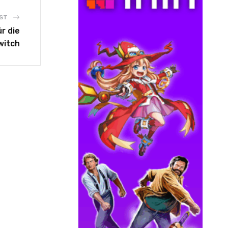
ST
r die
witch