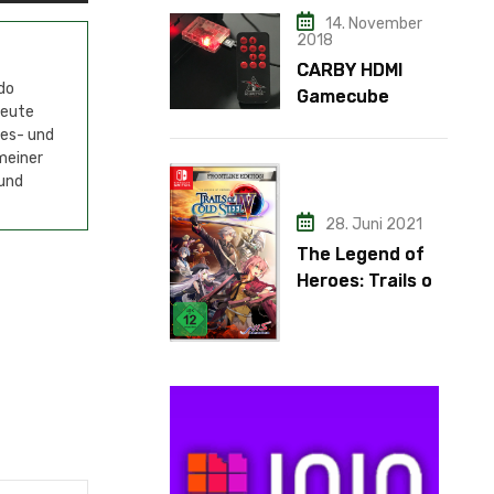
14. November
2018
CARBY HDMI
do
Gamecube
Heute
Adapter
mes- und
meiner
 und
28. Juni 2021
The Legend of
Heroes: Trails of
Cold Steel IV