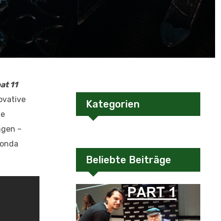
at 11
ovative
Kategorien
ie
ngen –
Ronda
Beliebte Beiträge