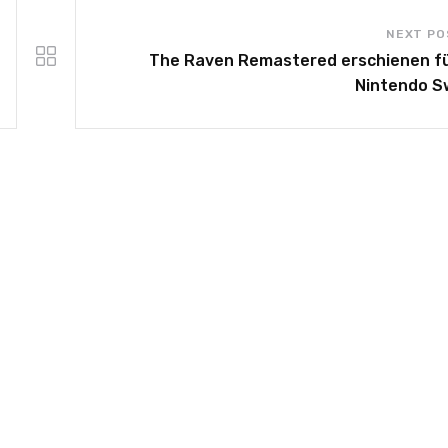
NEXT PO
The Raven Remastered erschienen fü
Nintendo S