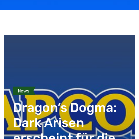
News
Dragon’s Dogma:
Dark Arisen
erscheint für die