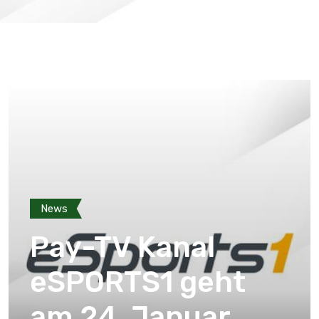
News
Pay-TV Kanal
eSPORTS1 geht
am 24. Januar