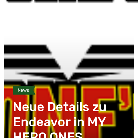
News
Neue Details zu
Endeavor in MY
HERO ONES