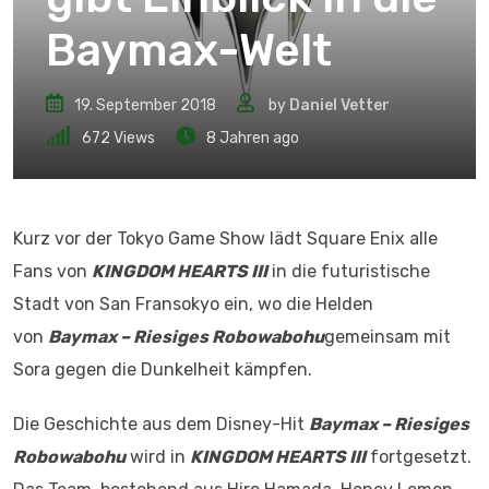
Baymax-Welt
19. September 2018
by
Daniel Vetter
672
Views
8 Jahren ago
Kurz vor der Tokyo Game Show lädt Square Enix alle
Fans von
KINGDOM HEARTS III
in die futuristische
Stadt von San Fransokyo ein, wo die Helden
von
Baymax – Riesiges Robowabohu
gemeinsam mit
Sora gegen die Dunkelheit kämpfen.
Die Geschichte aus dem Disney-Hit
Baymax – Riesiges
Robowabohu
wird in
KINGDOM HEARTS III
fortgesetzt.