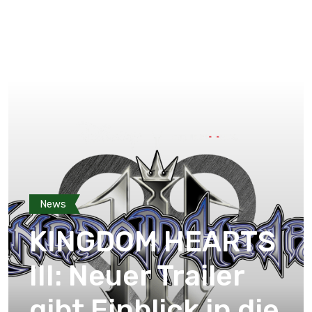
News
KINGDOM HEARTS
III: Neuer Trailer
gibt Einblick in die