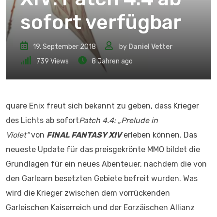
sofort verfügbar
19. September 2018
by
Daniel Vetter
739
Views
8 Jahren ago
quare Enix freut sich bekannt zu geben, dass Krieger
des Lichts ab sofort
Patch 4.4: „Prelude in
Violet“
von
FINAL FANTASY XIV
erleben können. Das
neueste Update für das preisgekrönte MMO bildet die
Grundlagen für ein neues Abenteuer, nachdem die von
den Garlearn besetzten Gebiete befreit wurden. Was
wird die Krieger zwischen dem vorrückenden
Garleischen Kaiserreich und der Eorzäischen Allianz