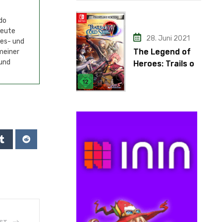
do
Heute
28. Juni 2021
mes- und
The Legend of
meiner
 und
Heroes: Trails of
Cold Steel IV