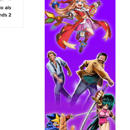
ST
o als
nds 2