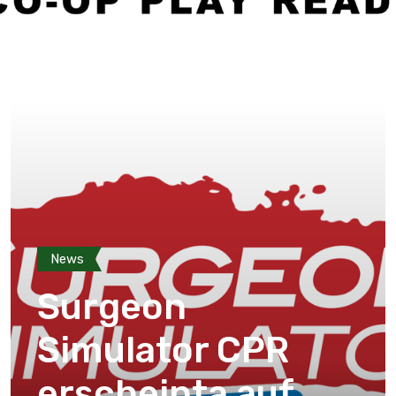
News
Surgeon
Simulator CPR
erscheinta auf