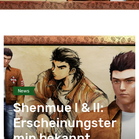
News
Shenmue I & II:
Erscheinungster
min bekannt