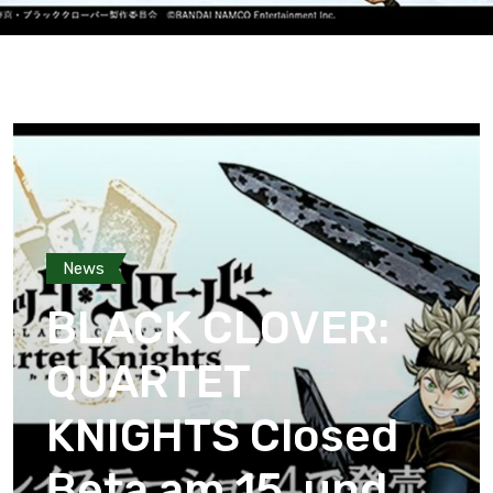
News
BLACK CLOVER:
QUARTET
KNIGHTS Closed
Beta am 15. und