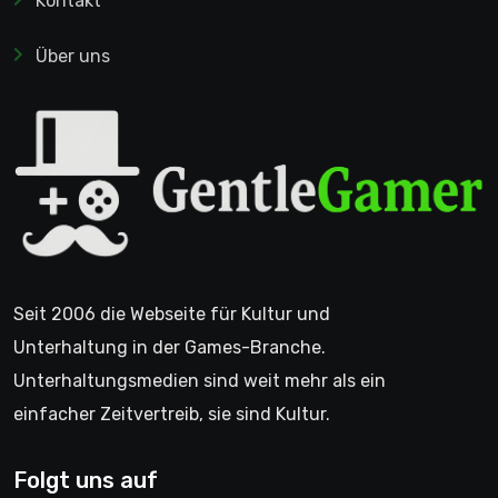
Kontakt
Über uns
Seit 2006 die Webseite für Kultur und
Unterhaltung in der Games-Branche.
Unterhaltungsmedien sind weit mehr als ein
einfacher Zeitvertreib, sie sind Kultur.
Folgt uns auf