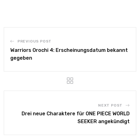
PREVIOUS POST
Warriors Orochi 4: Erscheinungsdatum bekannt
gegeben
NEXT POST
Drei neue Charaktere für ONE PIECE WORLD
SEEKER angekündigt