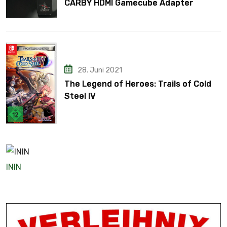
CARBY HDMI Gamecube Adapter
28. Juni 2021
The Legend of Heroes: Trails of Cold
Steel IV
ININ