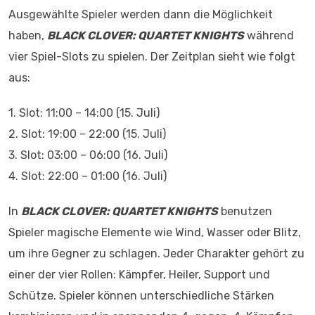
Ausgewählte Spieler werden dann die Möglichkeit
haben,
BLACK CLOVER: QUARTET KNIGHTS
während
vier Spiel-Slots zu spielen. Der Zeitplan sieht wie folgt
aus:
1. Slot: 11:00 – 14:00 (15. Juli)
2. Slot: 19:00 – 22:00 (15. Juli)
3. Slot: 03:00 – 06:00 (16. Juli)
4. Slot: 22:00 – 01:00 (16. Juli)
In
BLACK CLOVER: QUARTET KNIGHTS
benutzen
Spieler magische Elemente wie Wind, Wasser oder Blitz,
um ihre Gegner zu schlagen. Jeder Charakter gehört zu
einer der vier Rollen: Kämpfer, Heiler, Support und
Schütze. Spieler können unterschiedliche Stärken