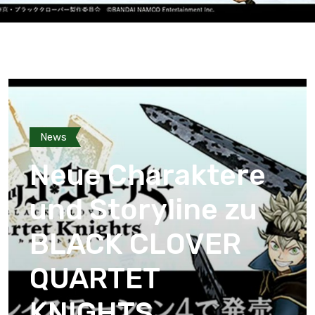
News
Neue Charaktere
und Storyline zu
BLACK CLOVER
QUARTET
KNIGHTS