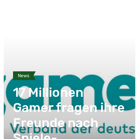
News
17 Millionen
Gamer fragen ihre
Freunde nach
Spiele-