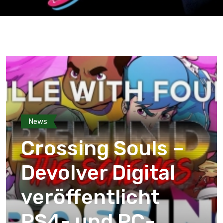
News
Crossing Souls –
Devolver Digital
veröffentlicht
PS4- und PC-