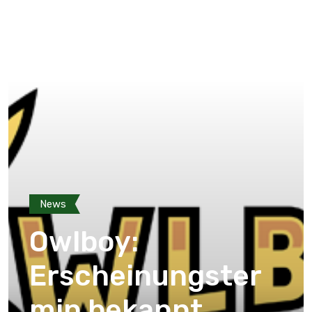
News
Owlboy:
Erscheinungster
min bekannt