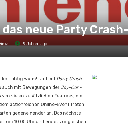
 das neue Party Crash
Views
9 Jahren ago
eder richtig warm! Und mit
Party Crash
as auch mit Bewegungen der
Joy-Con-
s von vielen zusätzlichen Features, die
n dem actionreichen Online-Event treten
pfarten gegeneinander an. Das nächste
er, um 10.00 Uhr und endet zur gleichen