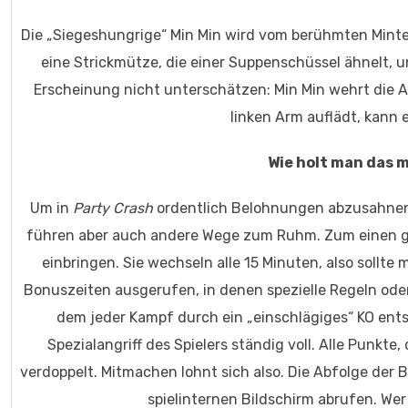
Die „Siegeshungrige“ Min Min wird vom berühmten Minten
eine Strickmütze, die einer Suppenschüssel ähnelt, u
Erscheinung nicht unterschätzen: Min Min wehrt die At
linken Arm auflädt, kann 
Wie holt man das 
Um in
Party Crash
ordentlich Belohnungen abzusahnen, 
führen aber auch andere Wege zum Ruhm. Zum einen gi
einbringen. Sie wechseln alle 15 Minuten, also sollt
Bonuszeiten ausgerufen, in denen spezielle Regeln ode
dem jeder Kampf durch ein „einschlägiges“ KO ents
Spezialangriff des Spielers ständig voll. Alle Punk
verdoppelt. Mitmachen lohnt sich also. Die Abfolge der
spielinternen Bildschirm abrufen. Wer