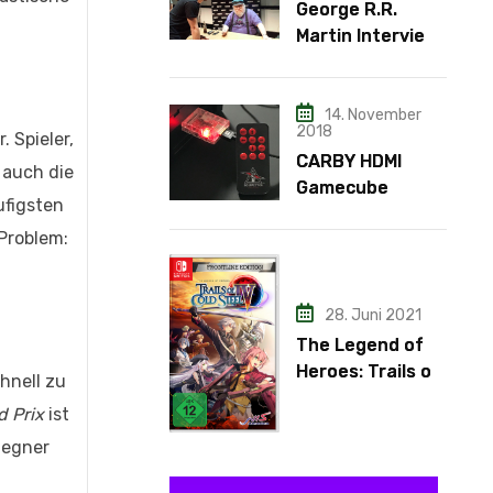
George R.R.
Martin Interview
– Teil 3
14. November
2018
 Spieler,
CARBY HDMI
 auch die
Gamecube
ufigsten
Adapter
 Problem:
28. Juni 2021
The Legend of
Heroes: Trails of
hnell zu
Cold Steel IV
 Prix
ist
Gegner