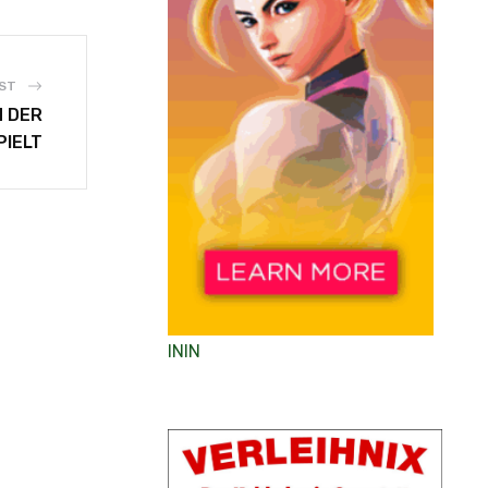
ST
N DER
IELT
ININ