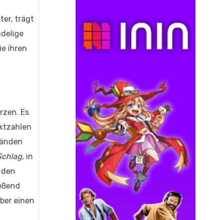
er, trägt
udelige
ie ihren
rzen. Es
ktzahlen
tänden
Schlag
, in
 den
ießend
ber einen