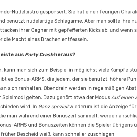
do-Nudelbistro gesponsert. Sie hat einen feurigen Charakt
nd benutzt nudelartige Schlagarme. Aber man sollte ihre n
tacken ihrer Gegner mit gepfefferten Kicks ab, und wenn s
er die Macht eines Drachen entfesseln.
meiste aus
Party Crash
heraus?
kann man sich zum Beispiel in möglichst viele Kämpfe stü
bt es Bonus-ARMS, die jedem, der sie benutzt, höhere Pun
e man sich ranhalten. Obendrein werden in regelmäßigen Abs
r Spielmodi gelten. Dazu gehört etwa der Modus
Auf einen 
chieden wird. In
Ganz speziell
wiederum ist die Anzeige für
te, die man während einer Bonuszeit sammelt, werden anschl
 Bonus-ARMS und Bonuszeiten können die Spieler übrigens ü
 früher Bescheid weiß, kann schneller zuschlagen.