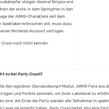
nuskämpfer steigen diesmal Ninjara und
rein der erste, in dem Springtron in den
Riege der
ARMS
-Charaktere seit dem
n Spektakel mitmischen will, muss dazu
r einen Nintendo Account verfügen.
y Crash
noch nicht kennen:
t es bei
Party Crash
?
elle des regulären
Standardkampf
-Modus.
ARMS
-Fans aus al
tragen und Punkte sammeln, um ihren Laborlevel zu erhöhe
sind. Am Ende der Party werden alle Teilnehmer in spieli
 Level sie erreicht haben.
Party Crash
bietet also eine fan