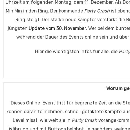
Uhrzeit am folgenden Montag, dem 11. Dezember. Als Bo
Min Min in den Ring. Der kommende
Party Crash
ist obend
Ring steigt. Der starke neue Kämpfer verstärkt die 
jüngsten
Update vom 30. November
. Wer bei dem bunte
während der Dauer des Events online sein und übe
Hier die wichtigsten Infos für alle, die
Part
Worum geh
Dieses Online-Event tritt für begrenzte Zeit an die St
können daran teilnehmen, schnell getaktete Kämpfe aus
Level misst, wie weit sie in
Party Crash
vorangekommen 
Währung und mit Buttons belohnt, je nachdem, welchen