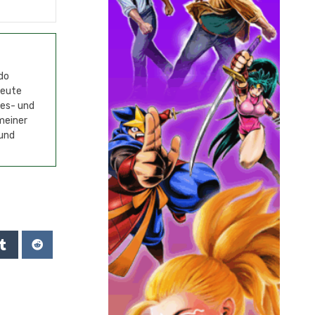
do
Heute
mes- und
meiner
 und