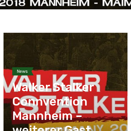
News
Walker Stalker
Connvention
Mannheim –
weiterer Gast