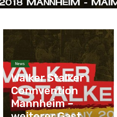
News
Walker Stalker
Connvention
Mannheim –
weiterer Gast