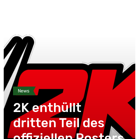
News
2K enthüllt
dritten Teil des
offiziellen Rosters