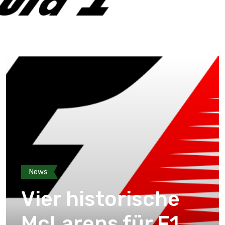
News
Vier historische
McLarens für F1