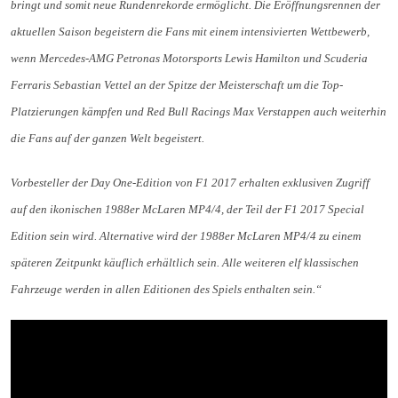
bringt und somit neue Rundenrekorde ermöglicht. Die Eröffnungsrennen der
aktuellen Saison begeistern die Fans mit einem intensivierten Wettbewerb,
wenn Mercedes-AMG Petronas Motorsports Lewis Hamilton und Scuderia
Ferraris Sebastian Vettel an der Spitze der Meisterschaft um die Top-
Platzierungen kämpfen und Red Bull Racings Max Verstappen auch weiterhin
die Fans auf der ganzen Welt begeistert.
Vorbesteller der Day One-Edition von F1 2017 erhalten exklusiven Zugriff
auf den ikonischen 1988er McLaren MP4/4, der Teil der F1 2017 Special
Edition sein wird. Alternative wird der 1988er McLaren MP4/4 zu einem
späteren Zeitpunkt käuflich erhältlich sein. Alle weiteren elf klassischen
Fahrzeuge werden in allen Editionen des Spiels enthalten sein.“