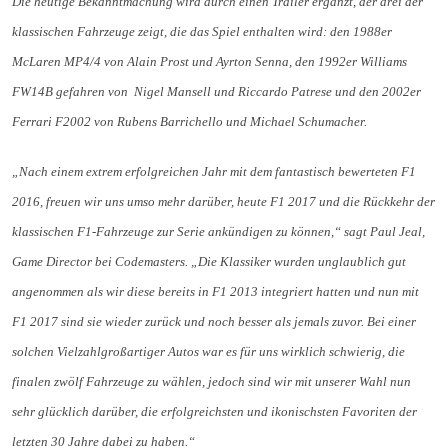
Die heutige Bekanntmachung wird durch einen Trailer ergänzt, der drei der
klassischen Fahrzeuge zeigt, die das Spiel enthalten wird: den 1988er
McLaren MP4/4 von Alain Prost und Ayrton Senna, den 1992er Williams
FW14B gefahren von Nigel Mansell und Riccardo Patrese und den 2002er
Ferrari F2002 von Rubens Barrichello und Michael Schumacher.
„Nach einem extrem erfolgreichen Jahr mit dem fantastisch bewerteten F1
2016, freuen wir uns umso mehr darüber, heute F1 2017 und die Rückkehr der
klassischen F1-Fahrzeuge zur Serie ankündigen zu können,“ sagt Paul Jeal,
Game Director bei Codemasters. „Die Klassiker wurden unglaublich gut
angenommen als wir diese bereits in F1 2013 integriert hatten und nun mit
F1 2017 sind sie wieder zurück und noch besser als jemals zuvor. Bei einer
solchen Vielzahlgroßartiger Autos war es für uns wirklich schwierig, die
finalen zwölf Fahrzeuge zu wählen, jedoch sind wir mit unserer Wahl nun
sehr glücklich darüber, die erfolgreichsten und ikonischsten Favoriten der
letzten 30 Jahre dabei zu haben.“