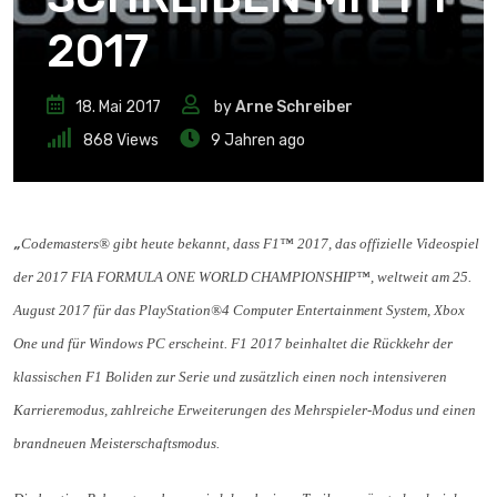
2017
18. Mai 2017
by
Arne Schreiber
868
Views
9 Jahren ago
„
Codemasters® gibt heute bekannt, dass F1™ 2017, das offizielle Videospiel
der 2017 FIA FORMULA ONE WORLD CHAMPIONSHIP™, weltweit am 25.
August 2017 für das PlayStation®4 Computer Entertainment System, Xbox
One und für Windows PC erscheint. F1 2017 beinhaltet die Rückkehr der
klassischen F1 Boliden zur Serie und zusätzlich einen noch intensiveren
Karrieremodus, zahlreiche Erweiterungen des Mehrspieler-Modus und einen
brandneuen Meisterschaftsmodus.