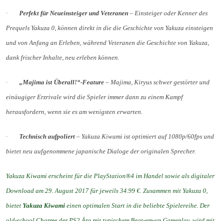
·
Perfekt für Neueinsteiger und Veteranen
– Einsteiger oder Kenner des
Prequels Yakuza 0, können direkt in die die Geschichte von Yakuza einsteigen
und von Anfang an Erleben, während Veteranen die Geschichte von Yakuza,
dank frischer Inhalte, neu erleben können.
·
„Majima ist Überall!“-Feature
– Majima, Kiryus schwer gestörter und
einäugiger Erzrivale wird die Spieler immer dann zu einem Kampf
herausfordern, wenn sie es am wenigsten erwarten.
·
Technisch aufpoliert
– Yakuza Kiwami ist optimiert auf 1080p/60fps und
bietet neu aufgenommene japanische Dialoge der originalen Sprecher.
Yakuza Kiwami erscheint für die PlayStation®4 im Handel sowie als digitaler
Download am 29. August 2017 für jeweils 34.99 €. Zusammen mit Yakuza 0,
bietet
Yakuza Kiwami
einen optimalen Start in die beliebte Spielereihe. Der
old-school Charme der PS2 Ära mit typischem Beat-em-up Gameplay, wird mit