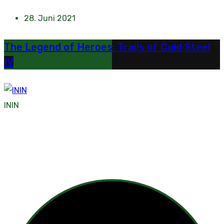
28. Juni 2021
The Legend of Heroes: Trails of Cold Steel
IV
ININ