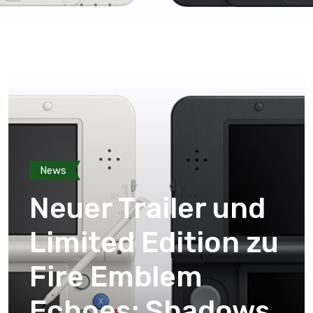
News
Neuer Trailer und
Limited Edition zu
Fire Emblem
Echoes: Shadows