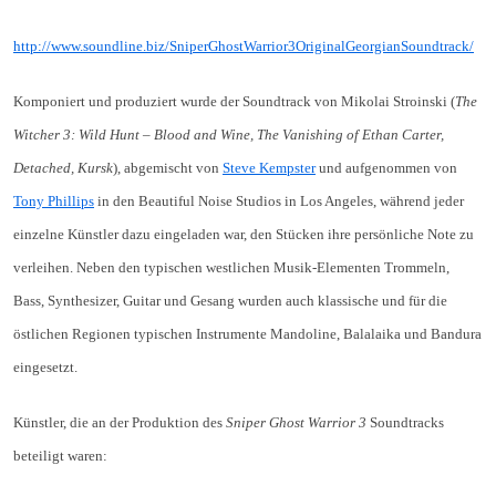
http://www.soundline.biz/SniperGhostWarrior3OriginalGeorgianSoundtrack/
Komponiert und produziert wurde der Soundtrack von Mikolai Stroinski (
The
Witcher 3: Wild Hunt – Blood and Wine, The Vanishing of Ethan Carter,
Detached, Kursk
), abgemischt von
Steve Kempster
und aufgenommen von
Tony Phillips
in den Beautiful Noise Studios in Los Angeles, während jeder
einzelne Künstler dazu eingeladen war, den Stücken ihre persönliche Note zu
verleihen. Neben den typischen westlichen Musik-Elementen Trommeln,
Bass, Synthesizer, Guitar und Gesang wurden auch klassische und für die
östlichen Regionen typischen Instrumente Mandoline, Balalaika und Bandura
eingesetzt.
Künstler, die an der Produktion des
Sniper Ghost Warrior 3
Soundtracks
beteiligt waren: