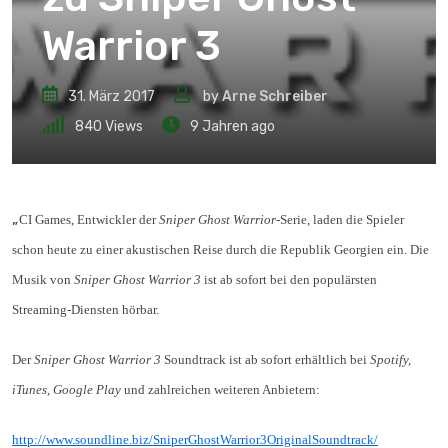
Warrior 3
31. März 2017
by
Arne Schreiber
840
Views
9 Jahren ago
„
CI Games, Entwickler der
Sniper Ghost Warrior
-Serie, laden die Spieler
schon heute zu einer akustischen Reise durch die Republik Georgien ein. Die
Musik von
Sniper Ghost Warrior 3
ist ab sofort bei den populärsten
Streaming-Diensten hörbar.
Der
Sniper Ghost Warrior 3
Soundtrack ist ab sofort erhältlich bei
Spotify,
iTunes, Google Play
und zahlreichen weiteren Anbietern:
http://www.soundline.biz/SniperGhostWarrior3OriginalSoundtrack/