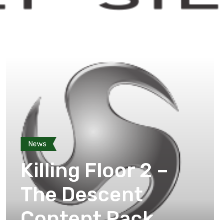
News
Killing Floor 2 –
The Descent
Content Pack