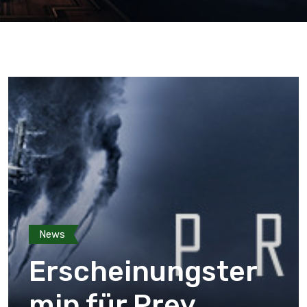
News
Erscheinungster
min für Prey