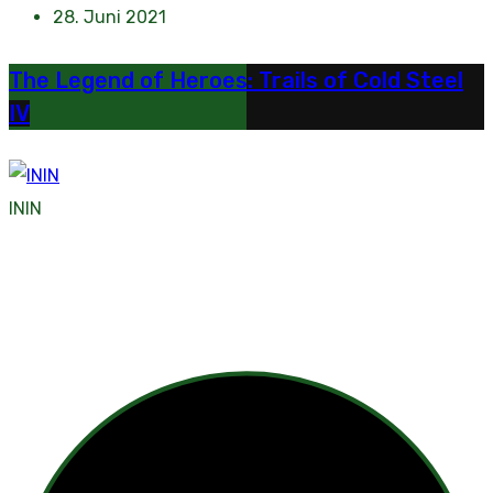
28. Juni 2021
The Legend of Heroes: Trails of Cold Steel
IV
ININ