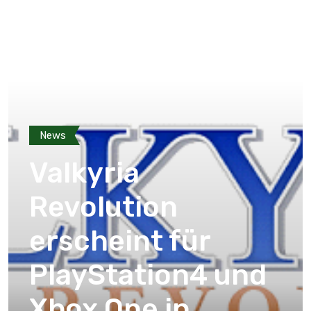
News
Valkyria
Revolution
erscheint für
PlayStation4 und
Xbox One in