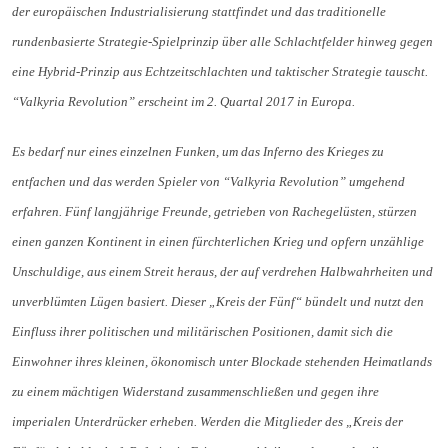
der europäischen Industrialisierung stattfindet und das traditionelle
rundenbasierte Strategie-Spielprinzip über alle Schlachtfelder hinweg gegen
eine Hybrid-Prinzip aus Echtzeitschlachten und taktischer Strategie tauscht.
“Valkyria Revolution” erscheint im 2. Quartal 2017 in Europa.
Es bedarf nur eines einzelnen Funken, um das Inferno des Krieges zu
entfachen und das werden Spieler von “Valkyria Revolution” umgehend
erfahren. Fünf langjährige Freunde, getrieben von Rachegelüsten, stürzen
einen ganzen Kontinent in einen fürchterlichen Krieg und opfern unzählige
Unschuldige, aus einem Streit heraus, der auf verdrehen Halbwahrheiten und
unverblümten Lügen basiert. Dieser „Kreis der Fünf“ bündelt und nutzt den
Einfluss ihrer politischen und militärischen Positionen, damit sich die
Einwohner ihres kleinen, ökonomisch unter Blockade stehenden Heimatlands
zu einem mächtigen Widerstand zusammenschließen und gegen ihre
imperialen Unterdrücker erheben. Werden die Mitglieder des „Kreis der