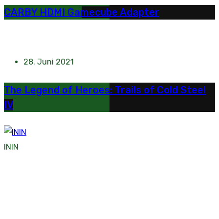
CARBY HDMI Gamecube Adapter
28. Juni 2021
The Legend of Heroes: Trails of Cold Steel
IV
ININ