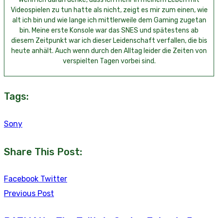
Videospielen zu tun hatte als nicht, zeigt es mir zum einen, wie
alt ich bin und wie lange ich mittlerweile dem Gaming zugetan
bin. Meine erste Konsole war das SNES und spätestens ab
diesem Zeitpunkt war ich dieser Leidenschaft verfallen, die bis
heute anhält. Auch wenn durch den Alltag leider die Zeiten von
verspielten Tagen vorbei sind.
Tags:
Sony
Share This Post:
Youtube
LinkedIn
Whatsapp
Tumblr
Reddit
Facebook
Twitter
Previous Post