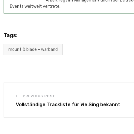
Arbeit liegt im Management und in der Betreu
Events weltweit vertrete.
Tags:
mount & blade – warband
PREVIOUS POST
Vollständige Trackliste für We Sing bekannt