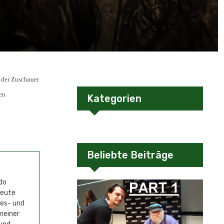
t der Zuschauer
ren
Kategorien
Beliebte Beiträge
do
Heute
mes- und
meiner