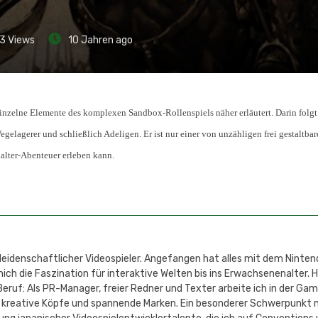
3
Views
10 Jahren ago
einzelne Elemente des komplexen Sandbox-Rollenspiels näher erläutert. Darin folg
elagerer und schließlich Adeligen. Er ist nur einer von unzähligen frei gestaltba
lalter-Abenteuer erleben kann.
 leidenschaftlicher Videospieler. Angefangen hat alles mit dem Ninten
h die Faszination für interaktive Welten bis ins Erwachsenenalter. 
eruf: Als PR-Manager, freier Redner und Texter arbeite ich in der Ga
 kreative Köpfe und spannende Marken. Ein besonderer Schwerpunkt 