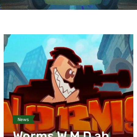
News
Worms W.M.D ab