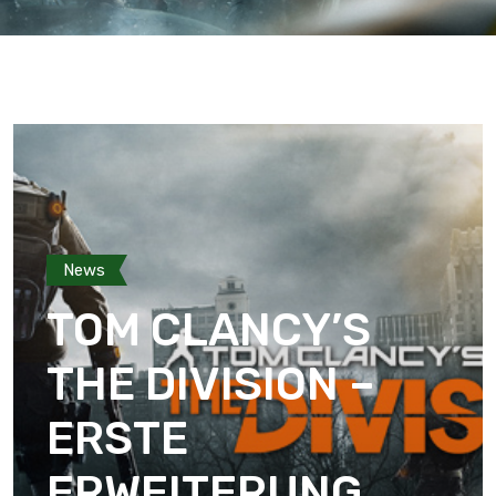
News
TOM CLANCY’S
THE DIVISION –
ERSTE
ERWEITERUNG