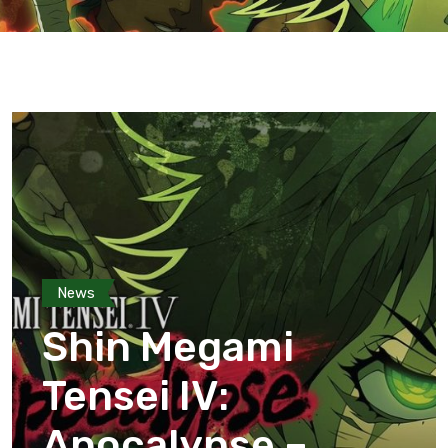
News
Shin Megami
Tensei IV:
Apocalypse –