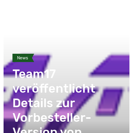
News
Team17
veröffentlicht
Details zur
Vorbesteller-
Version von