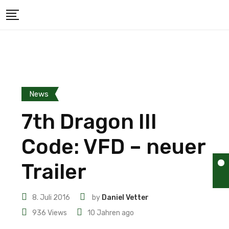
News
7th Dragon III
Code: VFD – neuer
Trailer
8. Juli 2016
by
Daniel Vetter
936
Views
10 Jahren ago