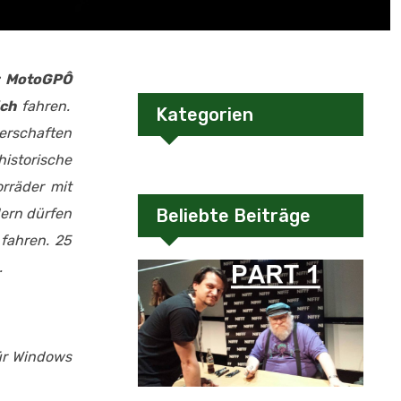
r MotoGP
Ô
ich
fahren.
Kategorien
terschaften
istorische
rräder mit
dern dürfen
Beliebte Beiträge
fahren. 25
.
ür Windows