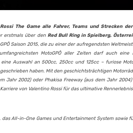
 Rossi The Game alle Fahrer, Teams und Strecken de
er erstmals über den
Red Bull Ring in Spielberg, Österre
oGPÔ Saison 2015, die zu einer der aufregendsten Weltmeis
umfangreichsten MotoGPÔ aller Zeiten darf auch eine h
r eine Auswahl an 500cc, 250cc und 125cc – furiose Moto
e geschrieben haben. Mit den geschichtsträchtigen Motorrä
dem Jahr 2002) oder Phakisa Freeway (aus dem Jahr 2004) 
arriere von Valentino Rossi für das ultimative Rennerlebnis
®, das All-in-One Games und Entertainment System sowie f