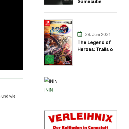
Gamecube
Adapter
28. Juni 2021
The Legend of
Heroes: Trails of
Cold Steel IV
ININ
n und wie