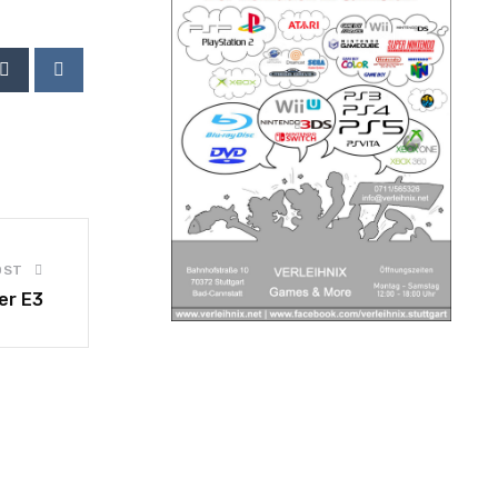
OST
er E3