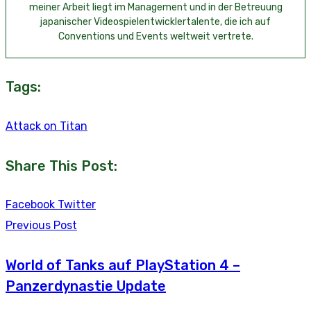
meiner Arbeit liegt im Management und in der Betreuung
japanischer Videospielentwicklertalente, die ich auf
Conventions und Events weltweit vertrete.
Tags:
Attack on Titan
Share This Post:
Youtube
LinkedIn
Whatsapp
Tumblr
Reddit
Facebook
Twitter
Previous Post
World of Tanks auf PlayStation 4 –
Panzerdynastie Update