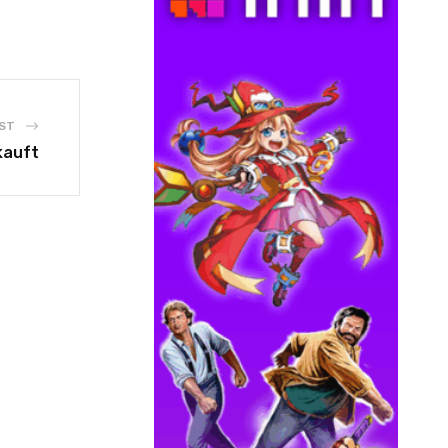
ST
kauft