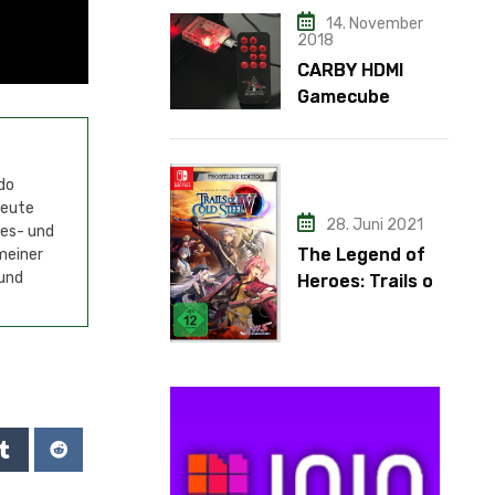
14. November
2018
CARBY HDMI
Gamecube
Adapter
do
Heute
28. Juni 2021
mes- und
The Legend of
meiner
 und
Heroes: Trails of
Cold Steel IV