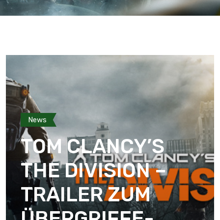
News
TOM CLANCY’S
THE DIVISION –
TRAILER ZUM
ÜBERGRIFFE-