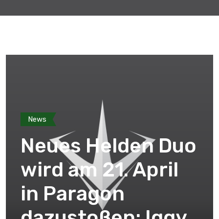
News
Neues Helden Duo
wird am 21. April
in Paragon
dazustoßen: Iggy